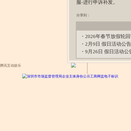
服-进行申诉补发。
分享到：
・
2026年春节放假轮
・
2月9日 假日活动公
・
9月26日 假日活动公
腾讯互动娱乐
工商网监电子标识