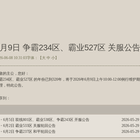
6月9日 争霸234区、霸业527区 关服公
26-06-08 10:31:03
字体：【
大
中
小
】
敬的主公，您好：
霸234区、霸业527区 的年份已到320年，将于20
26
年6
月9
日上午10:00-12:00例行维
理，特此公告。
享到：
・
6月5日 双线801区、霸业538区、争霸243区 开服公告
2026-05-29 
・
6月2日 霸业533区 关服轮回公告
2026-05-29 
・
6月2日 争霸237区 和平轮回公告
2026-05-29 