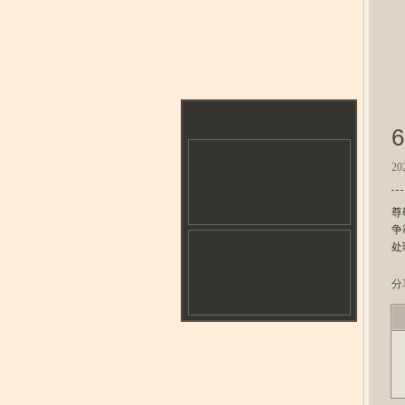
20
尊
争
处
分