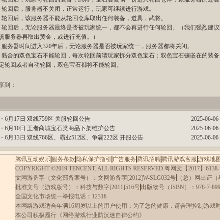
、轮回后，服务器不关闭，正常运行，玩家可继续进行游戏。
、轮回后，该服务器不能从轮回仓库取出任何装备，道具，武将。
、轮回后，无论服务器最终是否被玩家统一，都不会再进行任何轮回。（我们强烈建议
该服务器再取出黄金，或进行充值。）
、服务器时间进入320年后，无论服务器是否被玩家统一，服务器都将关闭。
、黏合的双色宝石不能轮回，每次轮回前请玩家拆分双色宝石；双色宝石镶嵌在的装备
定轮回或者自动轮回，双色宝石都将不能轮回。
享到：
・
6月17日 双线759区 关服轮回公告
2025-06-06 
・
6月10日 王者商城宝石类商品下架维护公告
2025-06-06 
・
6月13日 双线766区、霸业512区、争霸222区 开服公告
2025-06-06 
腾讯互动娱乐
|
服务条款
|
隐私保护指引
|
广告服务
|
腾讯招聘
|
腾讯游戏客服
|
游戏地
COPYRIGHT ©2019 TENCENT. ALL RIGHTS RESERVED.
粤网文【2017】6138-
文网游备字（文化部备案号）：文网游备字[2012]W-SLG032号
|
（总）网出证（粤
批准文号（游戏版号）：科技与数字[2011]516号
|
出版物号（ISBN）：978-7-8998
全国文化市场统一举报电话：12318
本网络游戏适合年满16周岁以上的用户使用；为了您的健康，请合理控制游戏
本公司积极履行《网络游戏行业防沉迷自律公约》