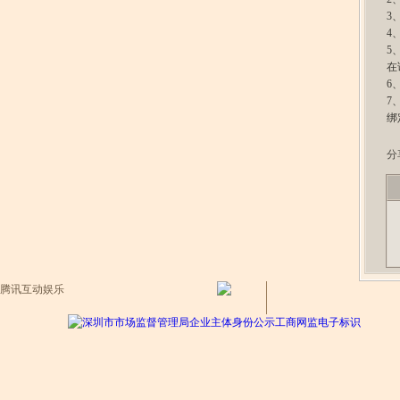
3
4
5
在
6
7
绑
分
腾讯互动娱乐
工商网监电子标识