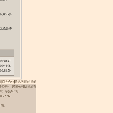
玩家不要
无论是否
09:48:47
09:44:08
09:38:50
图
|
商务合作
|
腾讯网
|
网站导航
1456号
腾讯公司版权所有
）字第057号
9-259-6
时间。