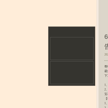
20
尊
霸
下
1
2
宝
【
1
2