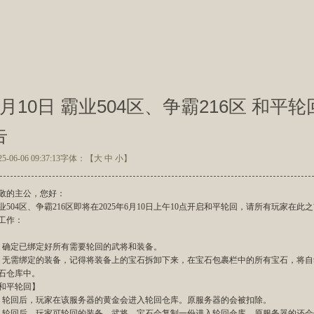
6月10日 霸业504区、争霸216区 和平
告
25-06-06 09:37:13
字体：【
大
中
小
】
敬的主公，您好：
业504区、争霸216区即将在2025年6月10日上午10点开启和平轮回，请所有玩家在此
工作：
、确定已绑定好所有需要轮回的武将和装备。
、无需绑定的装备，记得将装备上的宝石拆卸下来，在宝石包裹栏中的所有宝石，将自
石仓库中。
和平轮回】
、轮回后，玩家在该服务器的黄金会进入轮回仓库。原服务器的会被扣除。
、轮回后，玩家可轮回的装备，武将，宝石会复制一份进入轮回仓库，原服务器的还会